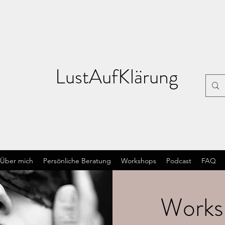
LustAufKlärung
Über mich
Persönliche Beratung
Workshops
Podcast
FAQ
Works