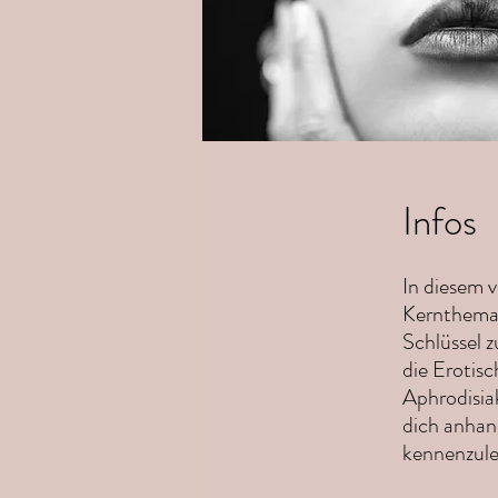
Infos
In diesem v
Kernthemas
Schlüssel z
die Erotisc
Aphrodisia
dich anhan
kennenzule