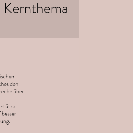
e Kernthema
tischen
ches den
preche über
rstütze
 besser
gung.