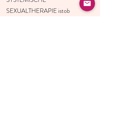
SEXUALTHERAPIE istob
München
November 2022
FORTBILDUNG Porno- und
Sexsucht erkennen und behandeln -
​Dr. med. Heike Melzer
Dezember 2022
FORTBILDUNG Weibliche Lust in
der Sexualtherapie - Dr. Angelika
Eck
Januar 2023